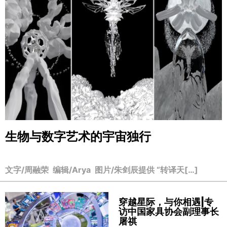
生物与数字艺术的宇宙独行
文字/周融荣 编辑/Arya 图片/朱剑辰提供 “转译天[…]
穿越星际，与你相遇|专
访中国家具协会副理事长
屠祺