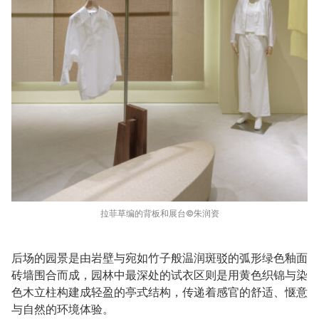
拉菲草编的背板和展台©️朱润资
后场的园景是由岩壁与宛如竹子般温润斑驳的弧形绿色釉面
砖墙围合而成，园林中最深处的试衣区则是用黄色织锦与染
色木立柱构建成轻盈的亭式结构，传递着感官的舒适、惬意
与自然的环境体验。