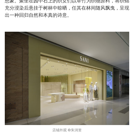
想象。聚坐在园中石上的织女们以草竹为织物原料，将织锦
充分浸染后悬挂于树林中晾晒，任其在林间随风飘曳，呈现
出一种回归自然和本真的诗意。
店铺外观 ©️朱润资