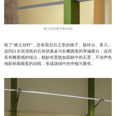
林之挂杆细节©️SANI
除了“林之挂杆”，还有取自石之形的镜子、接待台、茶几，
连同白水泥浇筑的石块状展桌与长椭圆形的草编展台，这些
具有雕塑感的锚点，精妙布置犹如园林中的石景，不动声色
地影响着顾客的动线，形成场域中的停顿与聚焦。