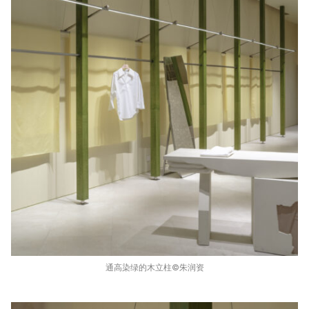
通高染绿的木立柱©️朱润资