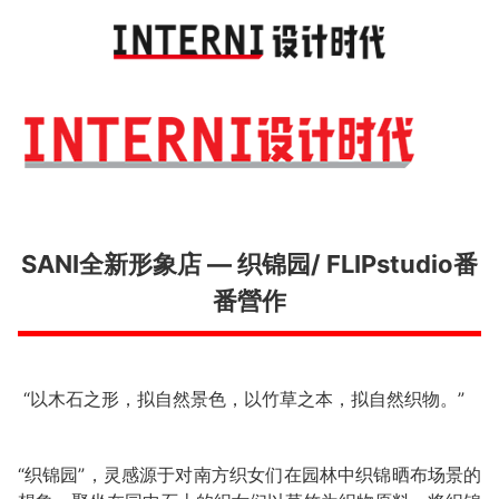
Toggl
navig
SANI全新形象店 — 织锦园/ FLIPstudio番
番營作
“以木石之形，拟自然景色，以竹草之本，拟自然织物。”
“织锦园”，灵感源于对南方织女们在园林中织锦晒布场景的