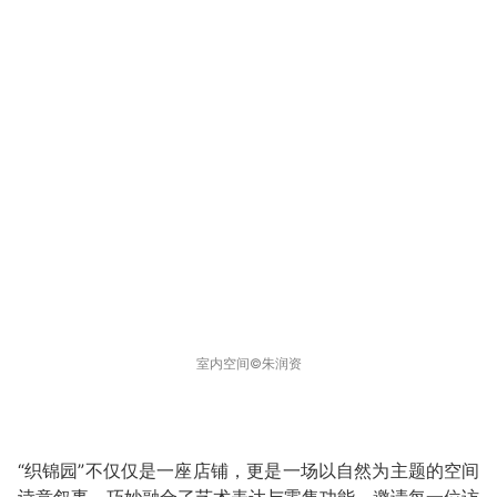
室内空间©️朱润资
“织锦园”不仅仅是一座店铺，更是一场以自然为主题的空间
诗意叙事，巧妙融合了艺术表达与零售功能，邀请每一位访