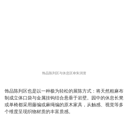
饰品陈列区与休息区©️朱润资
饰品陈列区也是以一种极为轻松的展陈方式：将天然粗麻布
制成立体口袋与金属挂钩结合悬垂于岩壁。园中的休息长凳
或单椅都采用藤编或麻绳编的原木家具，从触感、视觉等多
个维度呈现织物材质的丰富质感。