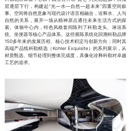
层逐层下行，构建起“光—水—自然—超未来”四重空间叙
事。空间将自然意象与现代设计语言相融合，诠释水、人与
自然的关系，展开一场从精神原点通往未来生活方式的探
索。体验中心内，特色风格套间陈列了科勒龙头、淋浴系
统、坐便器等核心产品体系。这些展陈系统化回溯科勒品牌
150多年来的发展历程、核心技术积淀与创新方向；同时其
高端产品线科勒精选（Kohler Exquisite）的系列展示，从
材质甄选、细节处理到整体完成度，具像化诠释科勒对卓越
工艺的追求。