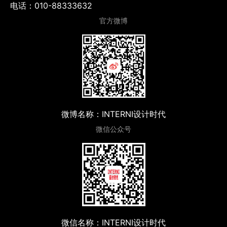
电话：010-88333632
官方微博
微博名称：INTERNI设计时代
微信公众号
微信名称：INTERNI设计时代