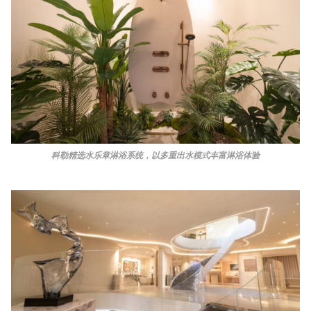
科勒精选水乐章淋浴系统，以多重出水模式丰富淋浴体验