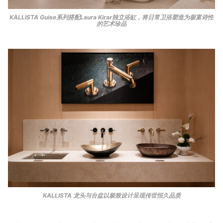
KALLISTA Guise
系列搭配Laura Kirar独立浴缸，将日常卫浴塑造为极富诗性
的艺术珍品
KALLISTA 龙头与台盆以极致设计呈现传世恒久品质