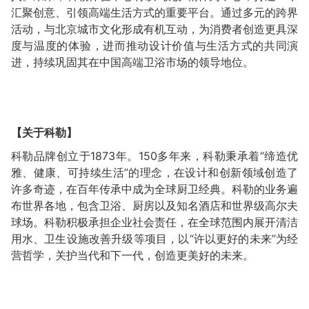
汇聚创意、引领高端生活方式的重要平台。通过多元的跨界
活动，与北京城市文化形成有机互动，为消费者创造更具深
度与温度的体验，进而推动设计价值与生活方式的共同演
进，持续巩固其在中国高端卫浴市场的领导地位。
【关于科勒】
科勒品牌创立于1873年。150多年来，科勒秉承着“缔造优
雅、健康、可持续生活”的理念，在设计和创新领域创造了
许多奇迹，在百年传承中成为全球厨卫经典。科勒的业务遍
布世界各地，包含卫浴、厨房以及知名酒店和世界级高尔夫
球场。科勒积极承担企业社会责任，在全球范围内展开清洁
用水、卫生设施改善升级等项目，以“许以更好的未来”为经
营哲学，关护当代和下一代，创造更美好的未来。