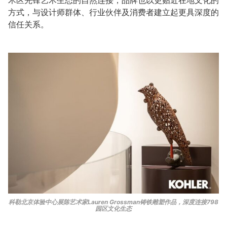
术区先锋艺术生态的自然连接，品牌也以更贴近在地文化的
方式，与设计师群体、行业伙伴及消费者建立起更具深度的
信任关系。
科勒北京体验中心展陈艺术家Lauren Grossman铸铁雕塑作品，深度连接798
园区文化生态