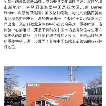
间属性的高端体验场域，成为兼具文化属性与设计深度的城
市新地标。科勒厨卫集团中国及亚太区总裁 Daniel
Brohn，科勒厨卫集团中国区总裁程凝，与北京金隅商贸有
限公司党委副书记、总经理黄雪松，“水哥”王昱珩等嘉宾共
同出席，见证科勒北京体验中心正式启幕这一重要时刻。该
体验中心的落成，开启了科勒在中国市场品牌价值与生活方
式表达的新篇章，是科勒在华持续加大投入、推进品牌升级
的重要举措，进一步巩固了其在中国高端卫浴领域的行业标
杆地位。