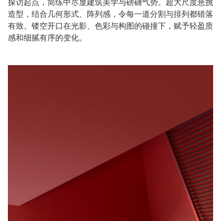
探访起点，简练中尽显建筑美学与磅礴气势。超大尺度悬挑
造型，结合几何形式、阵列感，令每一道分割与排列都错落
有致。镂空开口在光影、色彩与构图的碰撞下，赋予轻盈质
感和细腻有序的变化。