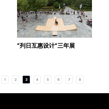
“列日互惠设计”三年展
1
2
3
4
5
6
7
8