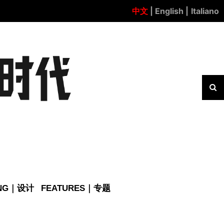
中文
| English |
Italiano
ING｜设计
FEATURES｜专题