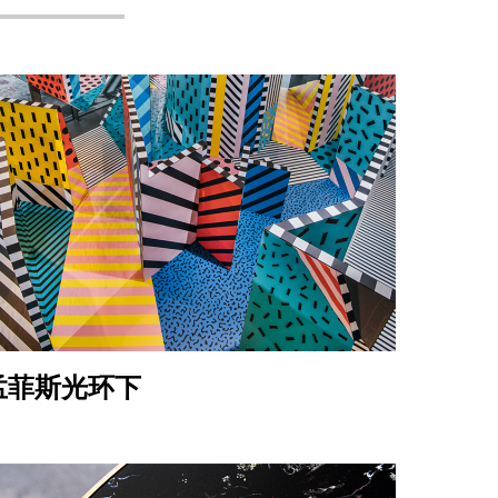
孟菲斯光环下