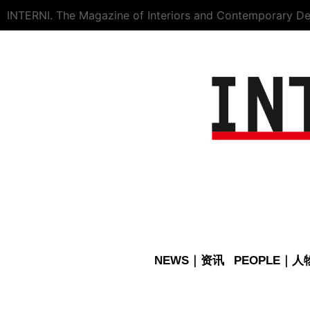
INTERNI. The Magazine of Interiors and Contemporary De
NEWS｜资讯
PEOPLE｜人