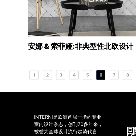
安娜 & 索菲娅:非典型性北欧设计
1
2
3
4
5
6
7
8
INTERNI是欧洲首屈一指的专业
室内设计杂志，创刊70多年来，
被誉为全球设计流行趋势代言