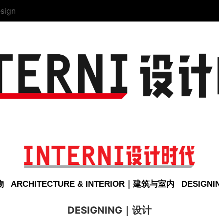
sign
物
ARCHITECTURE & INTERIOR｜建筑与室内
DESIGN
DESIGNING｜设计