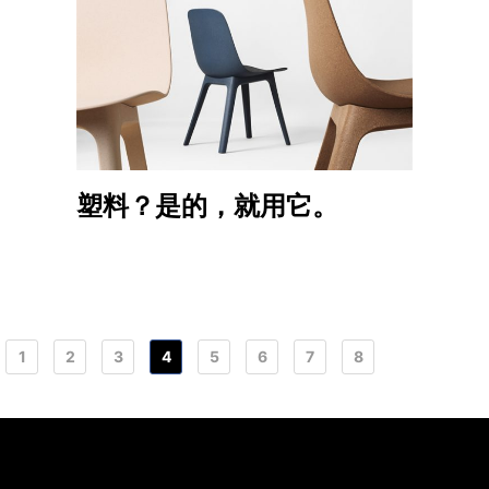
塑料？是的，就用它。
1
2
3
4
5
6
7
8