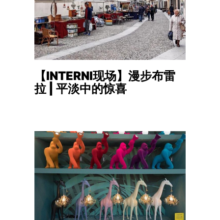
【INTERNI现场】漫步布雷
拉 | 平淡中的惊喜