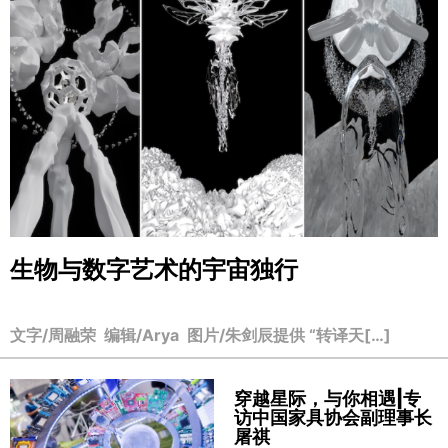
生物与数字艺术的宇宙独行
文字/周融荣 编辑/Arya 图片/朱剑辰提供 “转译天[…]
穿越星际，与你相遇|专
访中国家具协会副理事长
屠祺