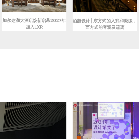
加尔达湖大酒店焕新启幕2027年
泊赫设计 | 东方式的入戏和凝练，
加入LXR
西方式的客观及疏离