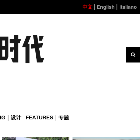
中文
| English |
Italiano
ING｜设计
FEATURES｜专题