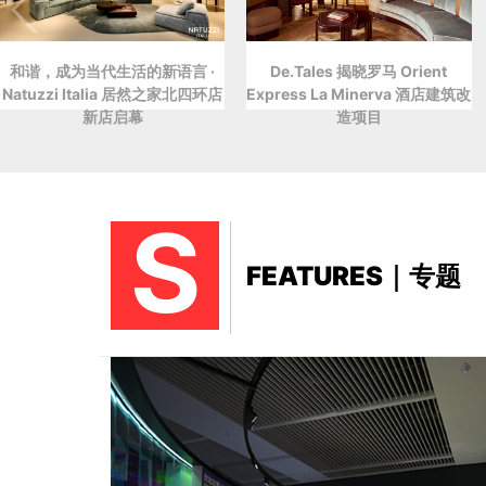
和谐，成为当代生活的新语言 ·
De.Tales 揭晓罗马 Orient
Natuzzi Italia 居然之家北四环店
Express La Minerva 酒店建筑改
新店启幕
造项目
S
FEATURES｜专题