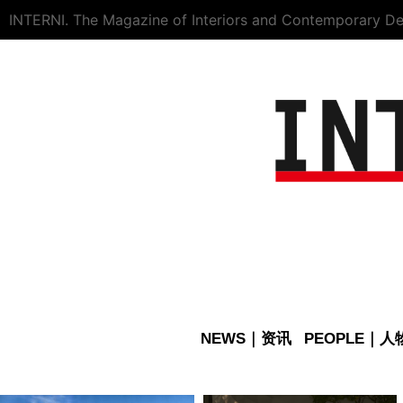
INTERNI. The Magazine of Interiors and Contemporary De
NEWS｜资讯
PEOPLE｜人