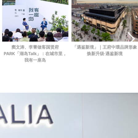
「遇鉴新境」｜王府中環品牌形象
窦文涛、李菁做客国贤府
焕新升级·遇鉴新境
PARK
「湖岛Talk」：在城市里，
我有一座岛