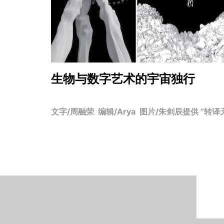
生物与数字艺术的宇宙独行
文字/周融荣 编辑/Arya 图片/朱剑辰提供 “转译天