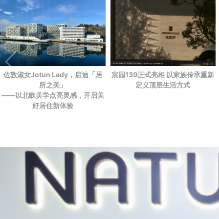
佐敦淑女Jotun Lady，启迪「居
宸园139正式亮相 以家族传承重新
所之美」
定义顶层生活方式
——以北欧美学点亮灵感，开启美
好居住新体验