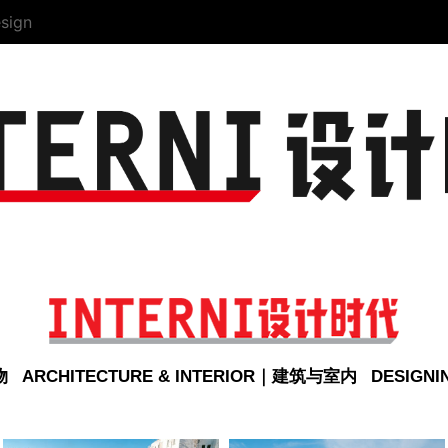
sign
物
ARCHITECTURE & INTERIOR｜建筑与室内
DESIGN