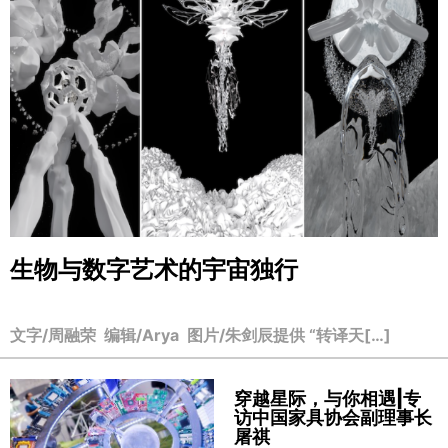
生物与数字艺术的宇宙独行
文字/周融荣 编辑/Arya 图片/朱剑辰提供 “转译天[…]
穿越星际，与你相遇|专
访中国家具协会副理事长
屠祺