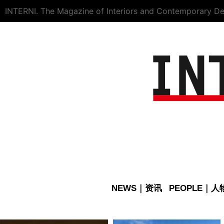
INTERNI. The Magazine of Interiors and Contemporary De
NEWS｜资讯
PEOPLE｜人