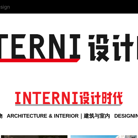
sign
物
ARCHITECTURE & INTERIOR｜建筑与室内
DESIGN