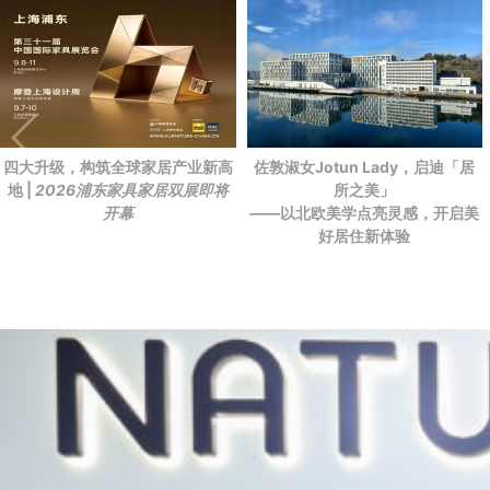
四大升级，构筑全球家居产业新高
佐敦淑女Jotun Lady，启迪「居
地 |
2026浦东家具家居双展即将
所之美」
开幕
——以北欧美学点亮灵感，开启美
好居住新体验