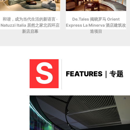
和谐，成为当代生活的新语言 ·
De.Tales 揭晓罗马 Orient
Natuzzi Italia 居然之家北四环店
Express La Minerva 酒店建筑改
新店启幕
造项目
S
FEATURES｜专题