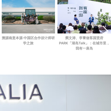
溯源南意本源·中国区合作设计师研
窦文涛、李菁做客国贤府
学之旅
PARK
「湖岛Talk」：在城市里，
我有一座岛