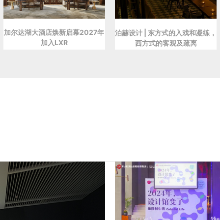
加尔达湖大酒店焕新启幕2027年
泊赫设计 | 东方式的入戏和凝练，
加入LXR
西方式的客观及疏离