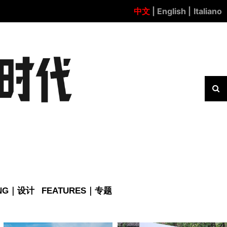
中文
| English |
Italiano
ING｜设计
FEATURES｜专题