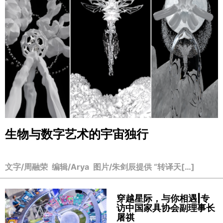
生物与数字艺术的宇宙独行
文字/周融荣 编辑/Arya 图片/朱剑辰提供 “转译天[…]
穿越星际，与你相遇|专
访中国家具协会副理事长
屠祺