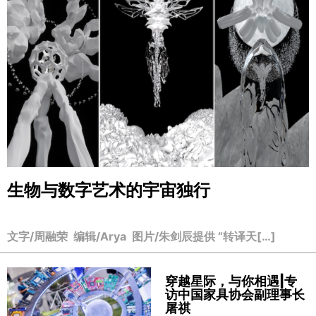
生物与数字艺术的宇宙独行
文字/周融荣 编辑/Arya 图片/朱剑辰提供 “转译天[…]
穿越星际，与你相遇|专
访中国家具协会副理事长
屠祺