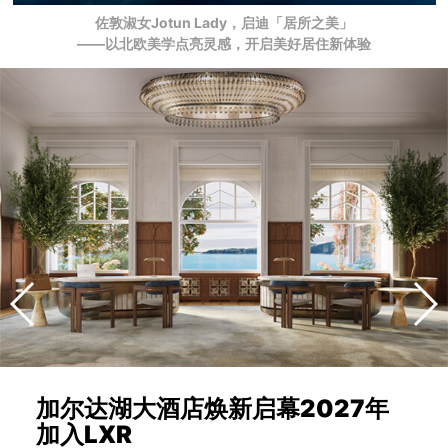
佐敦淑女Jotun Lady，启迪「居所之美」
——以北欧美学点亮灵感，开启美好居住新体验
加尔达湖大酒店焕新启幕2027年
加入LXR