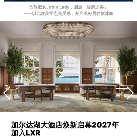
佐敦淑女Jotun Lady，启迪「居所之美」
——以北欧美学点亮灵感，开启美好居住新体验
加尔达湖大酒店焕新启幕2027年
加入LXR