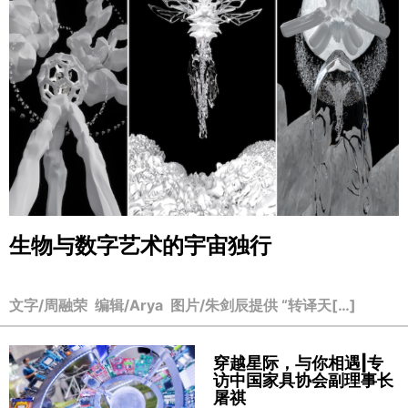
生物与数字艺术的宇宙独行
文字/周融荣 编辑/Arya 图片/朱剑辰提供 “转译天[…]
穿越星际，与你相遇|专
访中国家具协会副理事长
屠祺