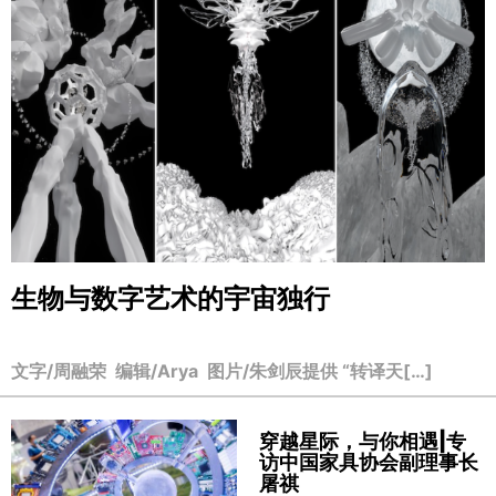
生物与数字艺术的宇宙独行
文字/周融荣 编辑/Arya 图片/朱剑辰提供 “转译天[…]
穿越星际，与你相遇|专
访中国家具协会副理事长
屠祺