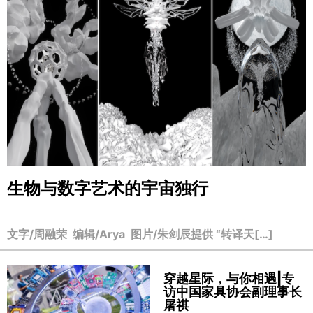
生物与数字艺术的宇宙独行
文字/周融荣 编辑/Arya 图片/朱剑辰提供 “转译天[…]
穿越星际，与你相遇|专
访中国家具协会副理事长
屠祺