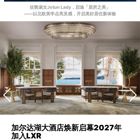
佐敦淑女Jotun Lady，启迪「居所之美」
——以北欧美学点亮灵感，开启美好居住新体验
加尔达湖大酒店焕新启幕2027年
加入LXR