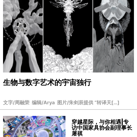
生物与数字艺术的宇宙独行
文字/周融荣 编辑/Arya 图片/朱剑辰提供 “转译天[…]
穿越星际，与你相遇|专
访中国家具协会副理事长
屠祺