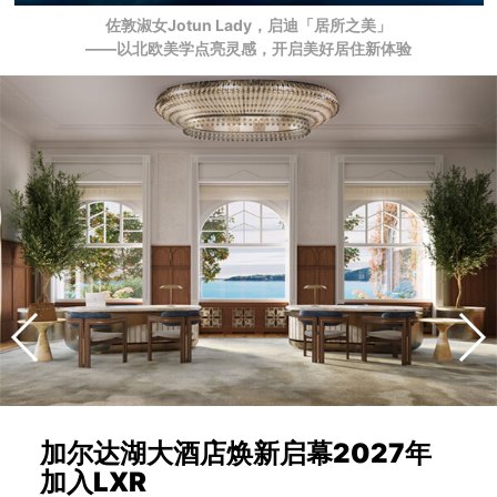
佐敦淑女Jotun Lady，启迪「居所之美」
——以北欧美学点亮灵感，开启美好居住新体验
加尔达湖大酒店焕新启幕2027年
加入LXR