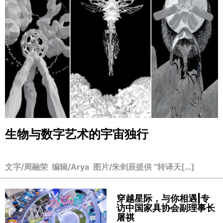
生物与数字艺术的宇宙独行
文字/周融荣 编辑/Arya 图片/朱剑辰提供 “转译天[…]
穿越星际，与你相遇|专
访中国家具协会副理事长
屠祺