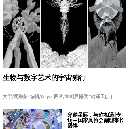
生物与数字艺术的宇宙独行
文字/周融荣 编辑/Arya 图片/朱剑辰提供 “转译天[…]
穿越星际，与你相遇|专
访中国家具协会副理事长
屠祺