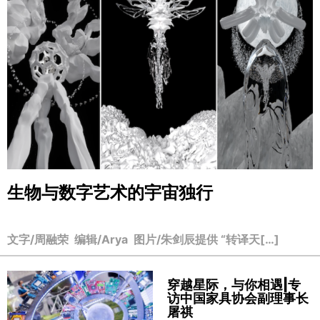
生物与数字艺术的宇宙独行
文字/周融荣 编辑/Arya 图片/朱剑辰提供 “转译天[…]
穿越星际，与你相遇|专
访中国家具协会副理事长
屠祺