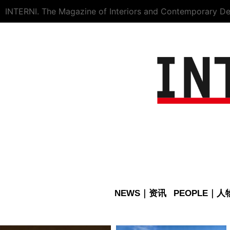
INTERNI. The Magazine of Interiors and Contemporary De
NEWS｜资讯
PEOPLE｜人