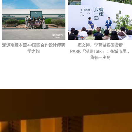
溯源南意本源·中国区合作设计师研
窦文涛、李菁做客国贤府
学之旅
PARK
「湖岛Talk」：在城市里，
我有一座岛