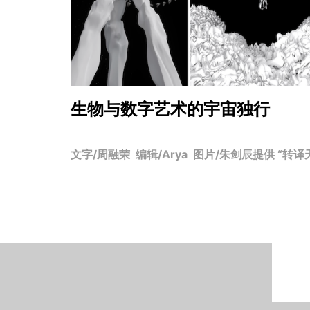
生物与数字艺术的宇宙独行
文字/周融荣 编辑/Arya 图片/朱剑辰提供 “转译天