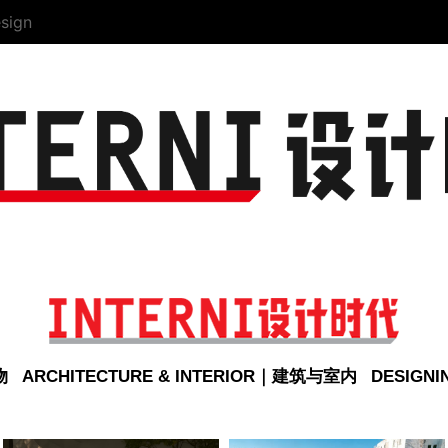
sign
物
ARCHITECTURE & INTERIOR｜建筑与室内
DESIGN