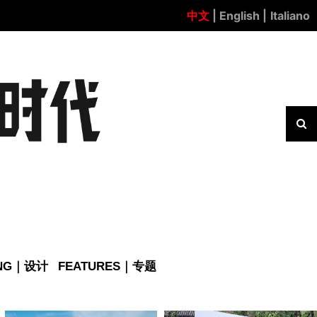
中文
| English |
Italiano
ING｜设计
FEATURES｜专题