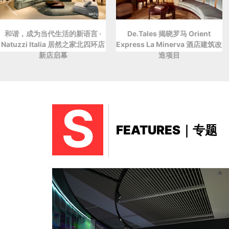
和谐，成为当代生活的新语言 ·
De.Tales 揭晓罗马 Orient
Natuzzi Italia 居然之家北四环店
Express La Minerva 酒店建筑改
新店启幕
造项目
S
FEATURES｜专题