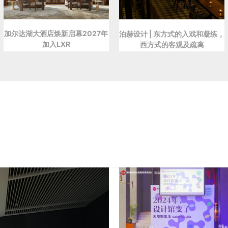
加尔达湖大酒店焕新启幕2027年
泊赫设计 | 东方式的入戏和凝练，
加入LXR
西方式的客观及疏离