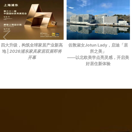
四大升级，构筑全球家居产业新高
佐敦淑女Jotun Lady，启迪「居
地 |
2026浦东家具家居双展即将
所之美」
开幕
——以北欧美学点亮灵感，开启美
好居住新体验