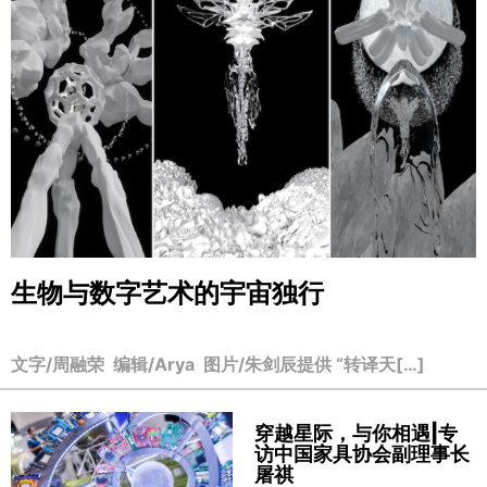
生物与数字艺术的宇宙独行
文字/周融荣 编辑/Arya 图片/朱剑辰提供 “转译天[…]
穿越星际，与你相遇|专
访中国家具协会副理事长
屠祺