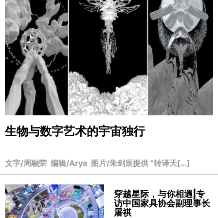
生物与数字艺术的宇宙独行
文字/周融荣 编辑/Arya 图片/朱剑辰提供 “转译天[…]
穿越星际，与你相遇|专
访中国家具协会副理事长
屠祺