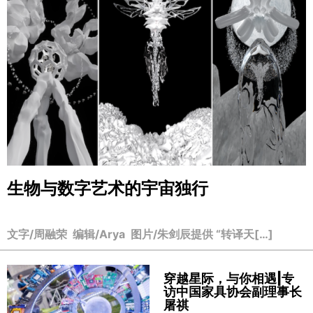
生物与数字艺术的宇宙独行
文字/周融荣 编辑/Arya 图片/朱剑辰提供 “转译天[…]
穿越星际，与你相遇|专
访中国家具协会副理事长
屠祺