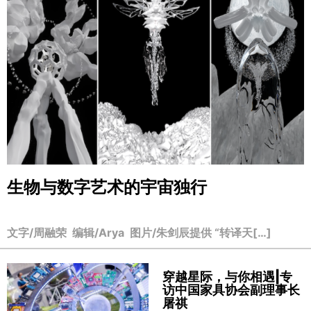
生物与数字艺术的宇宙独行
文字/周融荣 编辑/Arya 图片/朱剑辰提供 “转译天[…]
穿越星际，与你相遇|专
访中国家具协会副理事长
屠祺