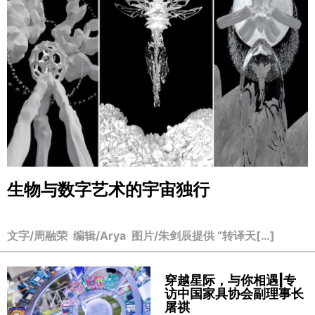
生物与数字艺术的宇宙独行
文字/周融荣 编辑/Arya 图片/朱剑辰提供 “转译天[…]
穿越星际，与你相遇|专
访中国家具协会副理事长
屠祺