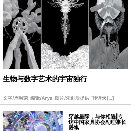
生物与数字艺术的宇宙独行
文字/周融荣 编辑/Arya 图片/朱剑辰提供 “转译天[…]
穿越星际，与你相遇|专
访中国家具协会副理事长
屠祺