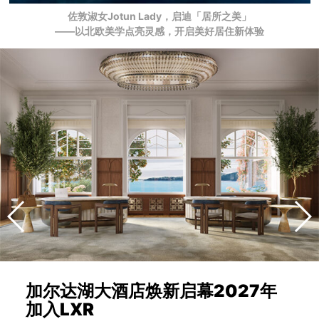
佐敦淑女Jotun Lady，启迪「居所之美」
——以北欧美学点亮灵感，开启美好居住新体验
加尔达湖大酒店焕新启幕2027年
加入LXR