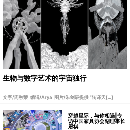
生物与数字艺术的宇宙独行
文字/周融荣 编辑/Arya 图片/朱剑辰提供 “转译天[…]
穿越星际，与你相遇|专
访中国家具协会副理事长
屠祺