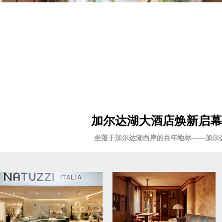
加尔达湖大酒店焕新启幕2
坐落于加尔达湖西岸的百年地标——加尔达湖