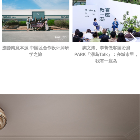
溯源南意本源·中国区合作设计师研
窦文涛、李菁做客国贤府
学之旅
PARK
「湖岛Talk」：在城市里，
我有一座岛