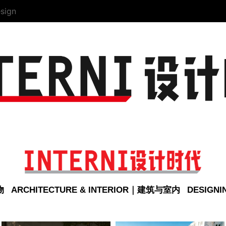
sign
物
ARCHITECTURE & INTERIOR｜建筑与室内
DESIGN