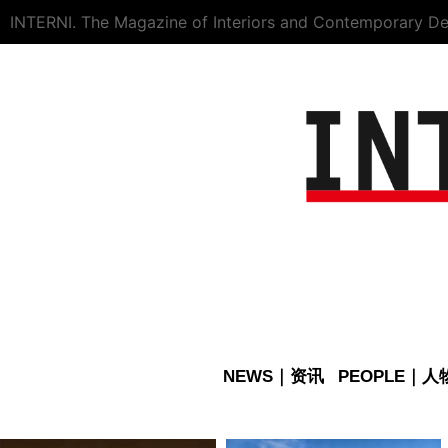
INTERNI. The Magazine of Interiors and Contemporary De
NEWS｜资讯
PEOPLE｜人