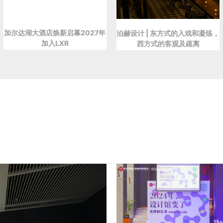
加尔达湖大酒店焕新启幕2027年
泊赫设计 | 东方式的入戏和凝练，
加入LXR
西方式的客观及疏离