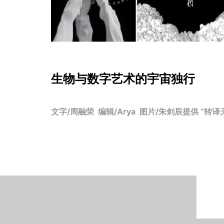
生物与数字艺术的宇宙独行
文字/周融荣 编辑/Arya 图片/朱剑辰提供 “转译天