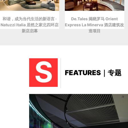
和谐，成为当代生活的新语言 ·
De.Tales 揭晓罗马 Orient
Natuzzi Italia 居然之家北四环店
Express La Minerva 酒店建筑改
新店启幕
造项目
S
FEATURES｜专题