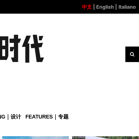
中文
| English |
Italiano
ING｜设计
FEATURES｜专题