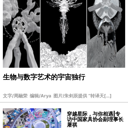
生物与数字艺术的宇宙独行
文字/周融荣 编辑/Arya 图片/朱剑辰提供 “转译天[…]
穿越星际，与你相遇|专
访中国家具协会副理事长
屠祺