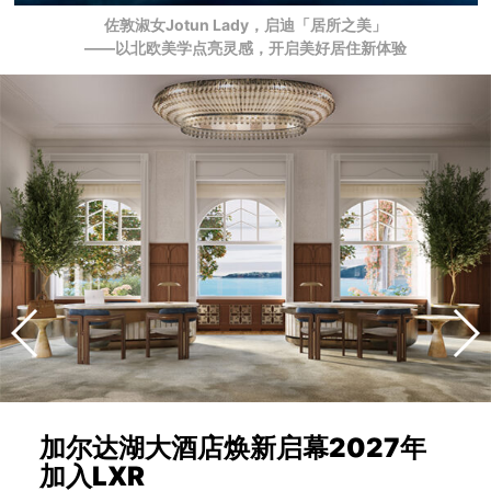
佐敦淑女Jotun Lady，启迪「居所之美」
——以北欧美学点亮灵感，开启美好居住新体验
加尔达湖大酒店焕新启幕2027年
加入LXR