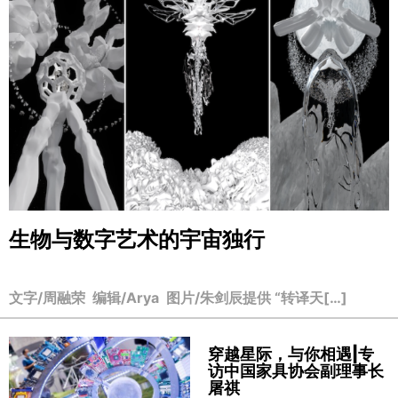
生物与数字艺术的宇宙独行
文字/周融荣 编辑/Arya 图片/朱剑辰提供 “转译天[…]
穿越星际，与你相遇|专
访中国家具协会副理事长
屠祺