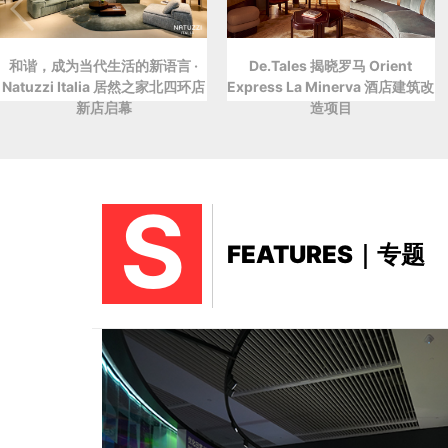
和谐，成为当代生活的新语言 ·
De.Tales 揭晓罗马 Orient
Natuzzi Italia 居然之家北四环店
Express La Minerva 酒店建筑改
新店启幕
造项目
S
FEATURES｜专题