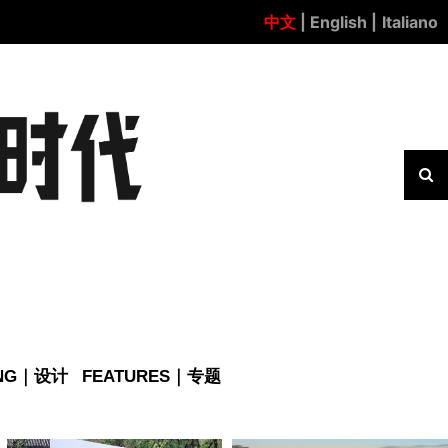
中文
| English |
Italiano
ING｜设计
FEATURES｜专题