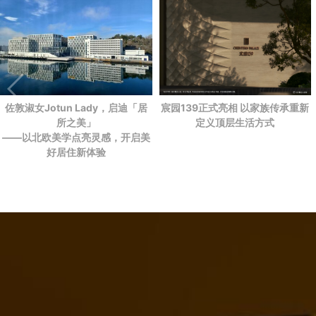
佐敦淑女Jotun Lady，启迪「居
宸园139正式亮相 以家族传承重新
所之美」
定义顶层生活方式
——以北欧美学点亮灵感，开启美
好居住新体验