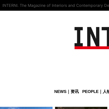
INTERNI. The Magazine of Interiors and Contemporary De
NEWS｜资讯
PEOPLE｜人