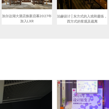
加尔达湖大酒店焕新启幕2027年
泊赫设计 | 东方式的入戏和凝练，
加入LXR
西方式的客观及疏离