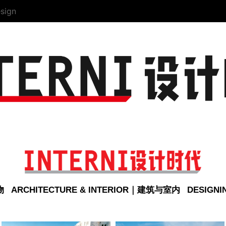
sign
物
ARCHITECTURE & INTERIOR｜建筑与室内
DESIGN