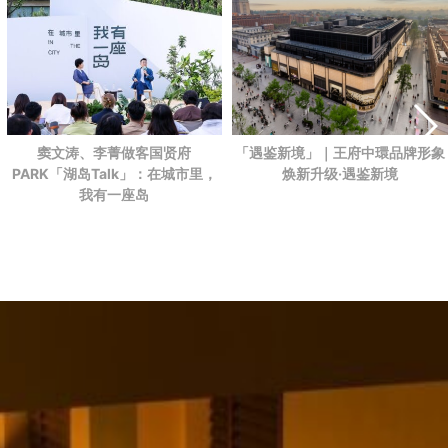
「遇鉴新境」｜王府中環品牌形象
窦文涛、李菁做客国贤府
焕新升级·遇鉴新境
PARK
「湖岛Talk」：在城市里，
我有一座岛