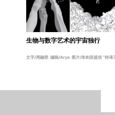
生物与数字艺术的宇宙独行
文字/周融荣 编辑/Arya 图片/朱剑辰提供 “转译天