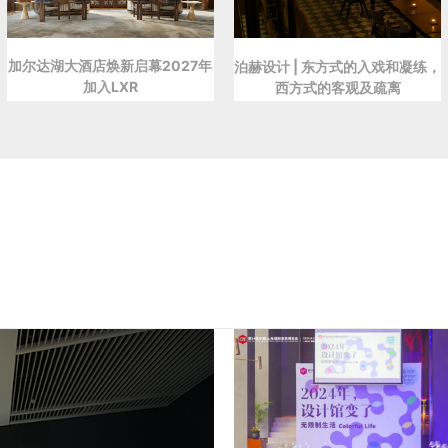
加尔达湖大酒店焕新启幕2027年
泊赫设计 | 东方式的入戏和凝练，
加入LXR
西方式的客观及疏离