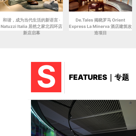
和谐，成为当代生活的新语言 ·
De.Tales 揭晓罗马 Orient
Natuzzi Italia 居然之家北四环店
Express La Minerva 酒店建筑改
新店启幕
造项目
S
FEATURES｜专题