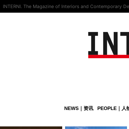
INTERNI. The Magazine of Interiors and Contemporary De
NEWS｜资讯
PEOPLE｜人