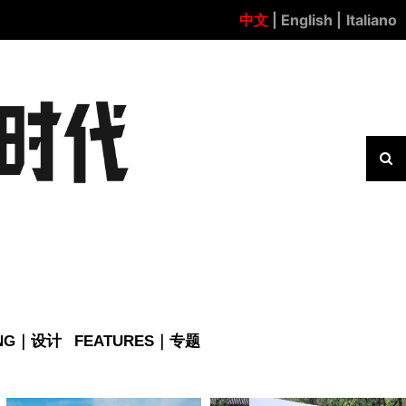
中文
| English |
Italiano
ING｜设计
FEATURES｜专题