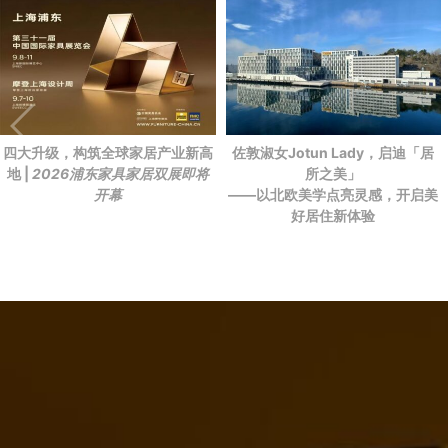
四大升级，构筑全球家居产业新高
佐敦淑女Jotun Lady，启迪「居
地 |
2026浦东家具家居双展即将
所之美」
开幕
——以北欧美学点亮灵感，开启美
好居住新体验