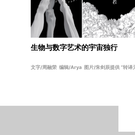
生物与数字艺术的宇宙独行
文字/周融荣 编辑/Arya 图片/朱剑辰提供 “转译天