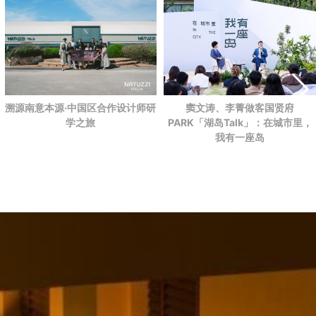
溯源南意本源·中国区合作设计师研
窦文涛、李菁做客国贤府
学之旅
PARK
「湖岛Talk」：在城市里，
我有一座岛