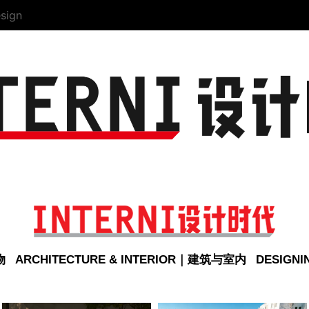
sign
物
ARCHITECTURE & INTERIOR｜建筑与室内
DESIGN