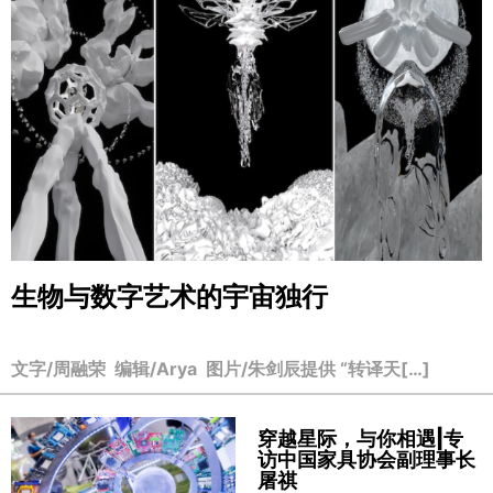
生物与数字艺术的宇宙独行
文字/周融荣 编辑/Arya 图片/朱剑辰提供 “转译天[…]
穿越星际，与你相遇|专
访中国家具协会副理事长
屠祺