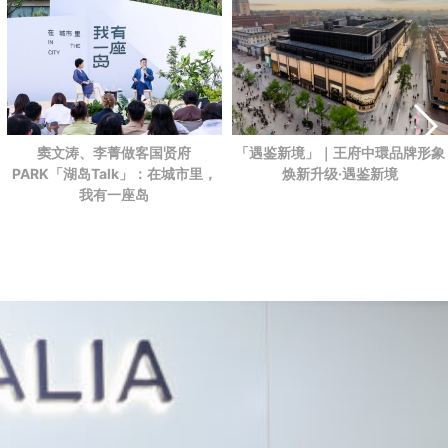
「遇鉴新境」｜王府中環品牌形象
窦文涛、李菁做客国贤府
焕新升级·遇鉴新境
PARK
「湖岛Talk」：在城市里，
我有一座岛