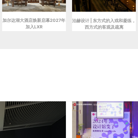
加尔达湖大酒店焕新启幕2027年
泊赫设计 | 东方式的入戏和凝练，
加入LXR
西方式的客观及疏离