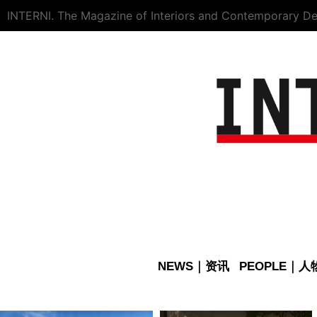
INTERNI. The Magazine of Interiors and Contemporary De
NEWS｜资讯
PEOPLE｜人