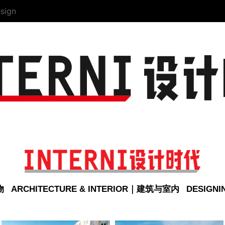
sign
物
ARCHITECTURE & INTERIOR｜建筑与室内
DESIGN