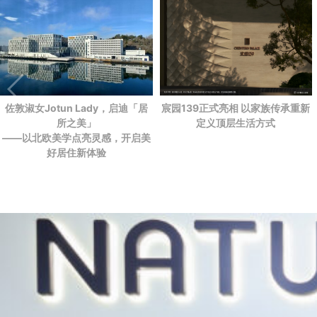
佐敦淑女Jotun Lady，启迪「居
宸园139正式亮相 以家族传承重新
所之美」
定义顶层生活方式
——以北欧美学点亮灵感，开启美
好居住新体验