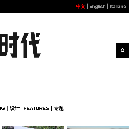
中文
| English |
Italiano
ING｜设计
FEATURES｜专题