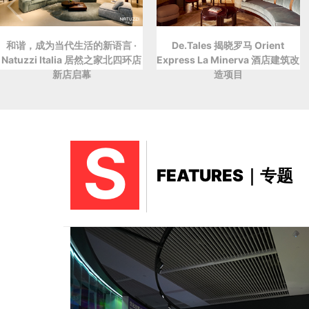
和谐，成为当代生活的新语言 ·
De.Tales 揭晓罗马 Orient
Natuzzi Italia 居然之家北四环店
Express La Minerva 酒店建筑改
新店启幕
造项目
S
FEATURES｜专题