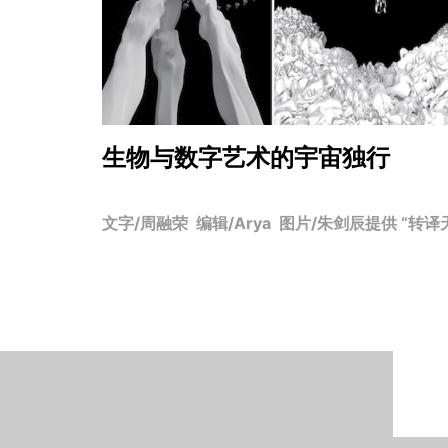
生物与数字艺术的宇宙独行
文字/周融荣 编辑/Arya 图片/朱剑辰提供 “转译天