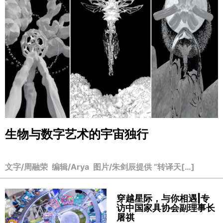
生物与数字艺术的宇宙独行
文字/周融荣 编辑/Arya 图片/朱剑辰提供 “转译天[…]
穿越星际，与你相遇|专
访中国家具协会副理事长
屠祺