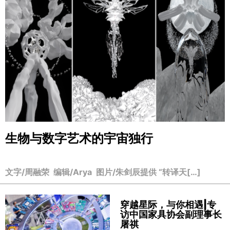
生物与数字艺术的宇宙独行
文字/周融荣 编辑/Arya 图片/朱剑辰提供 “转译天[…]
穿越星际，与你相遇|专
访中国家具协会副理事长
屠祺