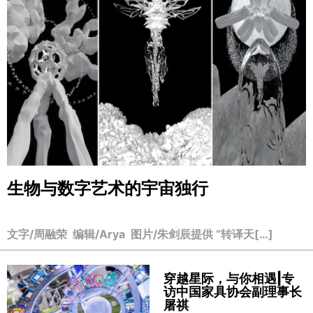
生物与数字艺术的宇宙独行
文字/周融荣 编辑/Arya 图片/朱剑辰提供 “转译天[…]
穿越星际，与你相遇|专
访中国家具协会副理事长
屠祺