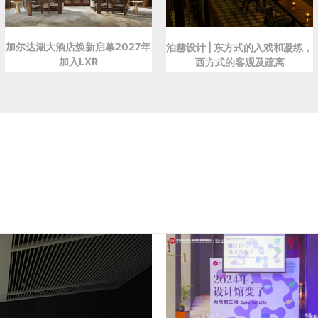
加尔达湖大酒店焕新启幕2027年
泊赫设计 | 东方式的入戏和凝练，
加入LXR
西方式的客观及疏离