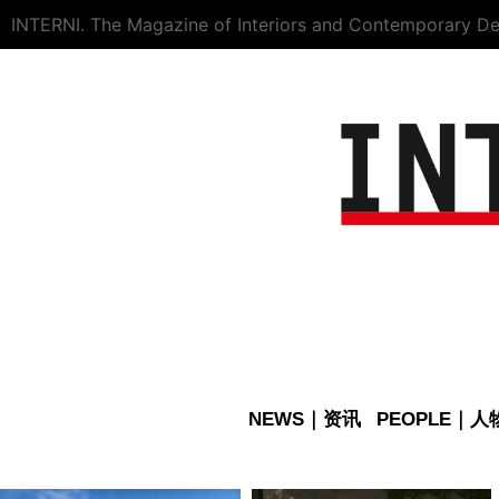
INTERNI. The Magazine of Interiors and Contemporary De
NEWS｜资讯
PEOPLE｜人