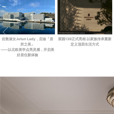
佐敦淑女Jotun Lady，启迪「居
宸园139正式亮相 以家族传承重新
所之美」
定义顶层生活方式
——以北欧美学点亮灵感，开启美
好居住新体验