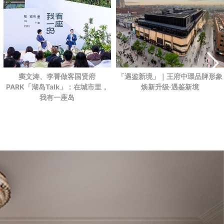
「遇鉴新境」｜王府中環品牌形象
窦文涛、李菁做客国贤府
焕新升级·遇鉴新境
PARK
「湖岛Talk」：在城市里，
我有一座岛