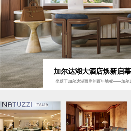
加尔达湖大酒店焕新启幕2
坐落于加尔达湖西岸的百年地标——加尔达湖