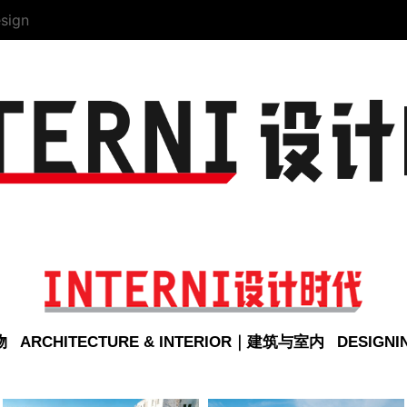
sign
物
ARCHITECTURE & INTERIOR｜建筑与室内
DESIGN