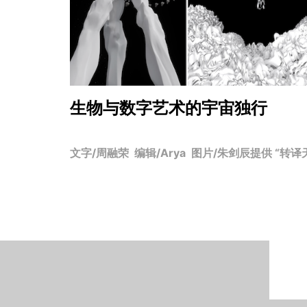
生物与数字艺术的宇宙独行
文字/周融荣 编辑/Arya 图片/朱剑辰提供 “转译天