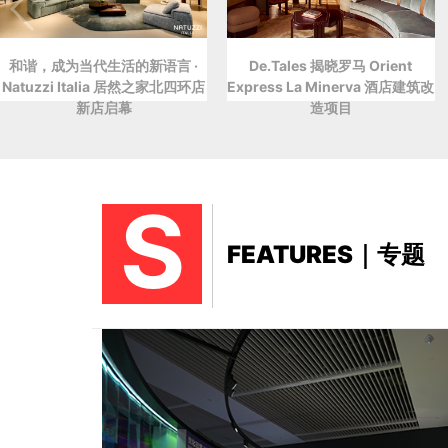
和谐，成为当代生活的新语言 ·
De.Tales 揭晓罗马 Orient
Natuzzi Italia 居然之家北四环店
Express La Minerva 酒店建筑改
新店启幕
造项目
S
FEATURES｜专题