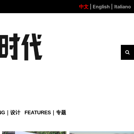
中文
| English |
Italiano
ING｜设计
FEATURES｜专题