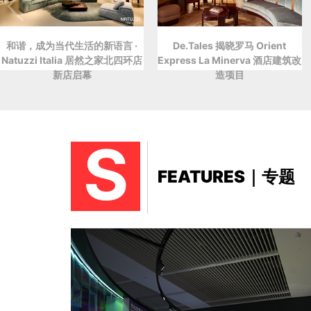
和谐，成为当代生活的新语言 ·
De.Tales 揭晓罗马 Orient
Natuzzi Italia 居然之家北四环店
Express La Minerva 酒店建筑改
新店启幕
造项目
S
FEATURES｜专题