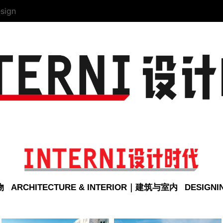
sign
物
ARCHITECTURE & INTERIOR｜建筑与室内
DESIGN