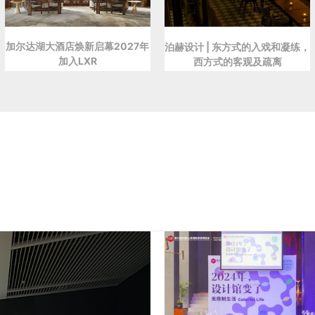
加尔达湖大酒店焕新启幕2027年
泊赫设计 | 东方式的入戏和凝练，
加入LXR
西方式的客观及疏离