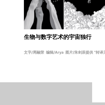
生物与数字艺术的宇宙独行
文字/周融荣 编辑/Arya 图片/朱剑辰提供 “转译天