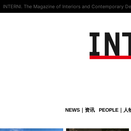
INTERNI. The Magazine of Interiors and Contemporary De
NEWS｜资讯
PEOPLE｜人