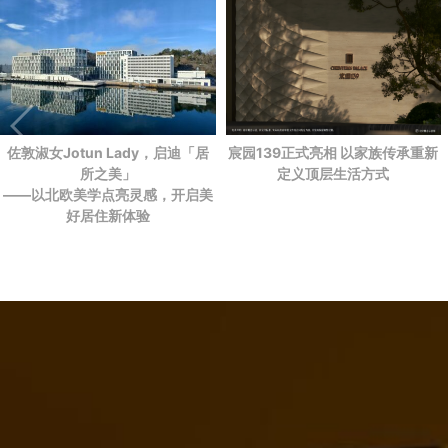
佐敦淑女Jotun Lady，启迪「居
宸园139正式亮相 以家族传承重新
所之美」
定义顶层生活方式
——以北欧美学点亮灵感，开启美
好居住新体验