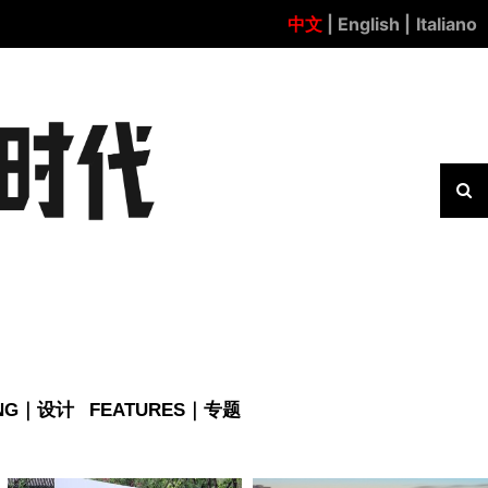
中文
| English |
Italiano
ING｜设计
FEATURES｜专题