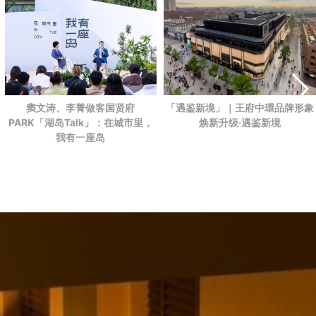
「遇鉴新境」｜王府中環品牌形象
窦文涛、李菁做客国贤府
焕新升级·遇鉴新境
PARK
「湖岛Talk」：在城市里，
我有一座岛