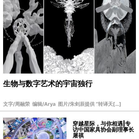
生物与数字艺术的宇宙独行
文字/周融荣 编辑/Arya 图片/朱剑辰提供 “转译天[…]
穿越星际，与你相遇|专
访中国家具协会副理事长
屠祺