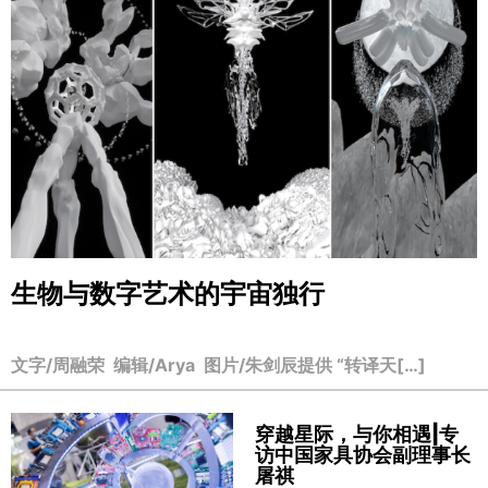
生物与数字艺术的宇宙独行
文字/周融荣 编辑/Arya 图片/朱剑辰提供 “转译天[…]
穿越星际，与你相遇|专
访中国家具协会副理事长
屠祺