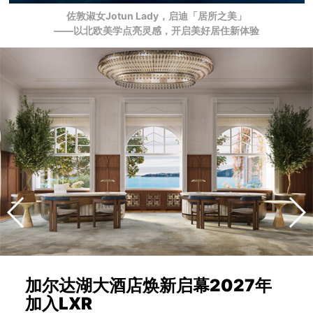
佐敦淑女Jotun Lady，启迪「居所之美」
——以北欧美学点亮灵感，开启美好居住新体验
加尔达湖大酒店焕新启幕2027年
加入LXR