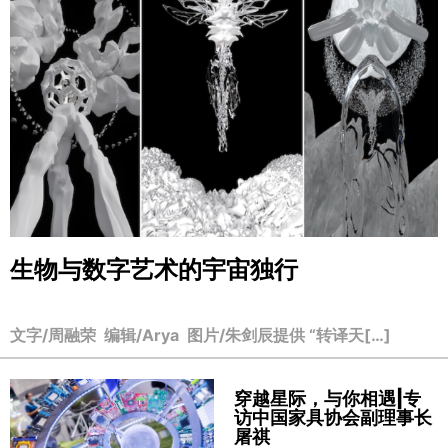
生物与数字艺术的宇宙独行
文字/周融荣 编辑/Arya 图片/朱剑辰提供 “转译天[…]
穿越星际，与你相遇|专
访中国家具协会副理事长
屠祺