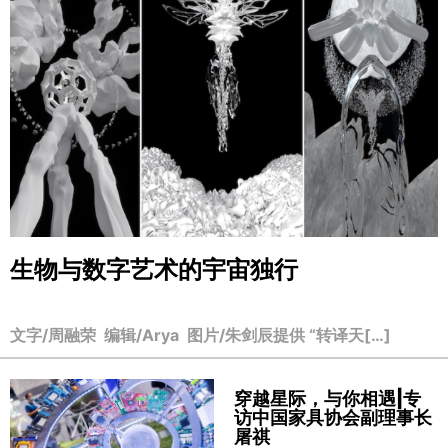
生物与数字艺术的宇宙独行
文字/周融荣 编辑/Arya 图片/朱剑辰提供 “转译天[…]
穿越星际，与你相遇|专
访中国家具协会副理事长
屠祺