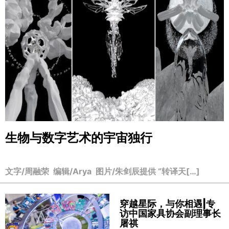
生物与数字艺术的宇宙独行
文字/周融荣 编辑/Arya 图片/朱剑辰提供 “转译天[…]
穿越星际，与你相遇|专
访中国家具协会副理事长
屠祺