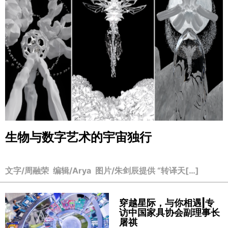
生物与数字艺术的宇宙独行
文字/周融荣 编辑/Arya 图片/朱剑辰提供 “转译天[…]
穿越星际，与你相遇|专
访中国家具协会副理事长
屠祺