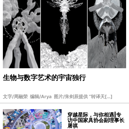
生物与数字艺术的宇宙独行
文字/周融荣 编辑/Arya 图片/朱剑辰提供 “转译天[…]
穿越星际，与你相遇|专
访中国家具协会副理事长
屠祺