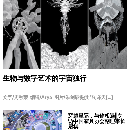
生物与数字艺术的宇宙独行
文字/周融荣 编辑/Arya 图片/朱剑辰提供 “转译天[…]
穿越星际，与你相遇|专
访中国家具协会副理事长
屠祺