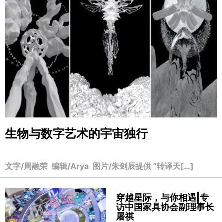
生物与数字艺术的宇宙独行
文字/周融荣 编辑/Arya 图片/朱剑辰提供 “转译天[…]
穿越星际，与你相遇|专
访中国家具协会副理事长
屠祺