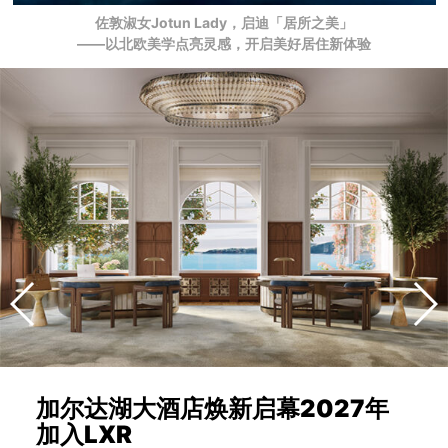
佐敦淑女Jotun Lady，启迪「居所之美」
——以北欧美学点亮灵感，开启美好居住新体验
加尔达湖大酒店焕新启幕2027年
加入LXR